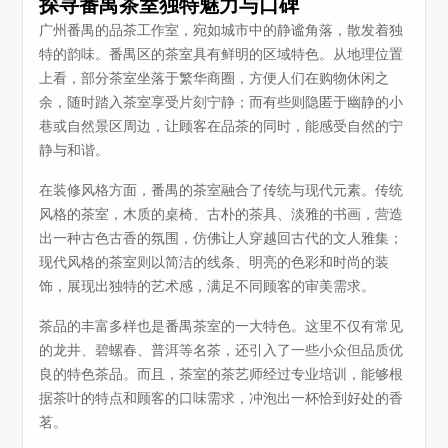
探寻番禺茶室独特魅力与口碑
广州番禺的品茶工作室，宛如城市中的静谧角落，散发着独
特的韵味。番禺区的茶室具有鲜明的区域特色。从地理位置
上看，部分茶室坐落于繁华商圈，方便人们在购物休闲之
余，随时踏入茶室享受片刻宁静；而有些则隐匿于幽静的小
巷或自然景区周边，让顾客在品茶的同时，能感受自然的宁
静与和谐。
在装修风格方面，番禺的茶室融合了传统与现代元素。传统
风格的茶室，木质的桌椅、古朴的茶具、淡雅的书画，营造
出一种古色古香的氛围，仿佛让人穿越回古代的文人雅集；
现代风格的茶室则以简洁的线条、明亮的色彩和时尚的装
饰，展现出独特的艺术感，满足不同顾客的审美需求。
茶品的丰富多样也是番禺茶室的一大特色。这里不仅有常见
的龙井、碧螺春、普洱等名茶，还引入了一些小众但品质优
良的特色茶品。而且，茶室的茶艺师经过专业培训，能够根
据茶叶的特点和顾客的口味需求，冲泡出一杯恰到好处的香
茗。