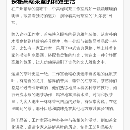
探秘高端茶室的精致生活
在广州繁华的都市中，中高端喝茶工作室宛如一颗颗璀璨的
明珠，散发着独特的魅力，演绎着高端茶室的“凡尔赛”日
常。
踏入这些工作室，首先映入眼帘的是典雅的装修。从古朴的
木质桌椅到精致的茶具摆件，每一处细节都彰显着品质与格
调。比如有一家工作室，采用了中式古典风格，墙上挂着名
家的书法和水墨画，搭配着柔和的灯光，营造出一种宁静而
高雅的氛围，让人仿佛穿越到了古代的文人雅集之中。
这里的茶叶更是一绝。工作室会精心挑选来自各地的优质茶
叶，有清香的龙井、醇厚的普洱、馥郁的红茶等。茶艺师们
都是经过专业培训的，他们熟练地展示着各种茶艺技巧，如
行云流水般的泡茶动作，精准地掌握着水温、时间和投茶
量，为客人泡出一杯杯香气四溢的好茶。有位常客说，在这
里喝到的茶，那种口感和韵味是在其他地方难以体验到的。
除了品茶，工作室还会举办各种与茶相关的活动。例如茶文
化讲座，邀请专家来讲解茶叶的历史、制作工艺和品鉴方